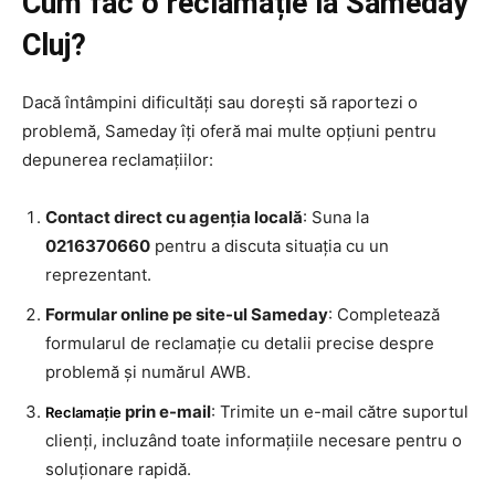
Cum fac o reclamație la Sameday
Cluj?
Dacă întâmpini dificultăți sau dorești să raportezi o
problemă, Sameday îți oferă mai multe opțiuni pentru
depunerea reclamațiilor:
Contact direct cu agenția locală
: Suna la
0216370660
pentru a discuta situația cu un
reprezentant.
Formular online pe site-ul Sameday
: Completează
formularul de reclamație cu detalii precise despre
problemă și numărul AWB.
prin e-mail
: Trimite un e-mail către suportul
Reclamație
clienți, incluzând toate informațiile necesare pentru o
soluționare rapidă.