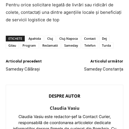
Pentru orice solicitare legată de livrări sau ridicări de
colete, contactați una dintre agențiile locale și beneficiați
de servicii logistice de top
ETICHETE
Apahida
Cluj
Cluj-Napoca
Contact
Dej
Gilau
Program
Reclamatii
Sameday
Telefon
Turda
Articolul precedent
Articolul următor
Sameday Călărași
Sameday Constanța
DESPRE AUTOR
Claudia Vasiu
Claudia Vasiu este redactor-șef la Contact Curier,
responsabilă de coordonarea articolelor dedicate
informațiilor despre firmele de curierat din România. Cu