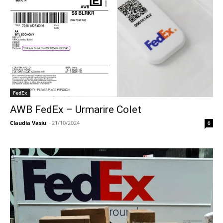
FedEx
AWB FedEx – Urmarire Colet
Claudia Vasiu
-
21/10/2024
0