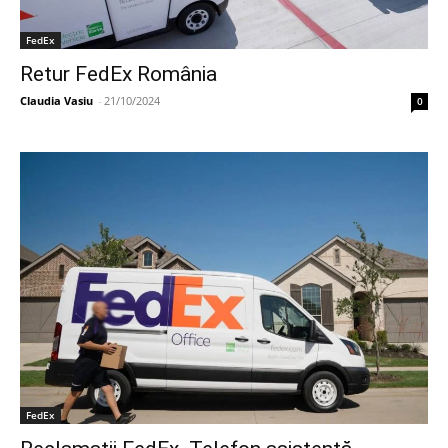
FedEx
Retur FedEx România
Claudia Vasiu
-
21/10/2024
0
FedEx