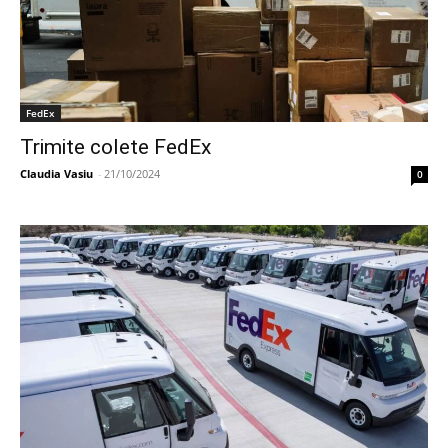
FedEx
Trimite colete FedEx
Claudia Vasiu
-
21/10/2024
0