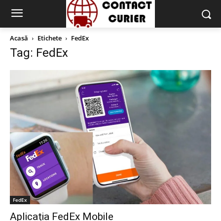
Acasă
Etichete
FedEx
Tag: FedEx
FedEx
Aplicația FedEx Mobile