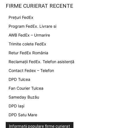
FIRME CURIERAT RECENTE
Prețuri FedEx
Program FedEx. Livrare si
AWB FedEx – Urmarire
Trimite colete FedEx
Retur FedEx România
Reclamații FedEx. Telefon asistență
Contact Fedex – Telefon
DPD Tulcea
Fan Courier Tulcea
Sameday Buzău
DPD Iași
DPD Satu Mare
Informatii populare firme curierat