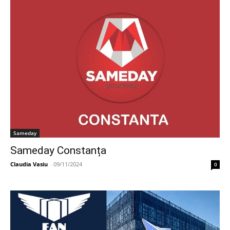
Sameday
Sameday Constanța
Claudia Vasiu
-
09/11/2024
0