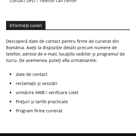
Contact DPD – Telefon call center
Informații curieri
Descoperă date de contact pentru firme de curierat din
România. Aveți la dispoziție detalii precum numere de
telefon, adrese de e-mail, locațiile sediilor și programul de
lucru. De asemenea, puteți afla urmatoarele:
date de contact
reclamații și sesizări
urmărire AWB / verificare colet
Prețuri și tarife practicate
Program firme curierat