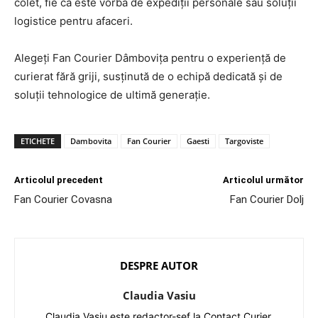
colet, fie că este vorba de expediții personale sau soluții
logistice pentru afaceri.
Alegeți Fan Courier Dâmbovița pentru o experiență de
curierat fără griji, susținută de o echipă dedicată și de
soluții tehnologice de ultimă generație.
ETICHETE
Dambovita
Fan Courier
Gaesti
Targoviste
Articolul precedent
Articolul următor
Fan Courier Covasna
Fan Courier Dolj
DESPRE AUTOR
Claudia Vasiu
Claudia Vasiu este redactor-șef la Contact Curier,