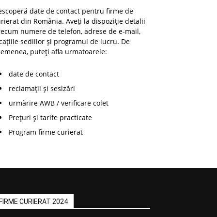
escoperă date de contact pentru firme de
rierat din România. Aveți la dispoziție detalii
recum numere de telefon, adrese de e-mail,
cațiile sediilor și programul de lucru. De
emenea, puteți afla urmatoarele:
date de contact
reclamații și sesizări
urmărire AWB / verificare colet
Prețuri și tarife practicate
Program firme curierat
FIRME CURIERAT 2024