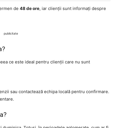
 termen de
48 de ore
, iar clienții sunt informați despre
publicitate
a?
eea ce este ideal pentru clienții care nu sunt
nzii sau contactează echipa locală pentru confirmare.
entare.
ca?
i duminica. Totuși, în perioadele aglomerate, cum ar fi