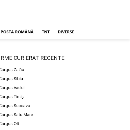
POSTA ROMÂNĂ
TNT
DIVERSE
IRME CURIERAT RECENTE
Cargus Zalău
Cargus Sibiu
Cargus Vaslui
Cargus Timiș
Cargus Suceava
Cargus Satu Mare
Cargus Olt