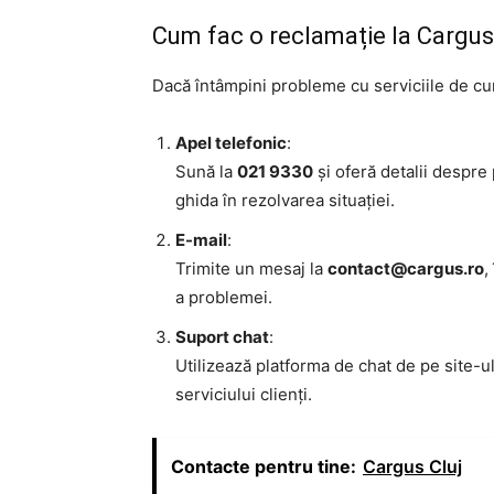
Cum fac o reclamație la Cargu
Dacă întâmpini probleme cu serviciile de cur
Apel telefonic
:
Sună la
021 9330
și oferă detalii despre 
ghida în rezolvarea situației.
E-mail
:
Trimite un mesaj la
contact@cargus.ro
,
a problemei.
Suport chat
:
Utilizează platforma de chat de pe site-u
serviciului clienți.
Contacte pentru tine:
Cargus Cluj