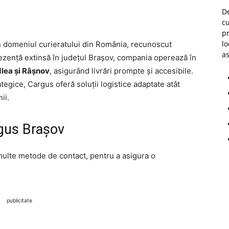
D
cu
p
lo
n domeniul curieratului din România, recunoscut
as
prezență extinsă în județul Brașov, compania operează în
dlea și Râșnov
, asigurând livrări prompte și accesibile.
tegice, Cargus oferă soluții logistice adaptate atât
ii.
rgus Brașov
 multe metode de contact, pentru a asigura o
publicitate