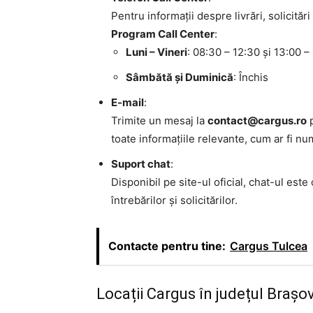
Pentru informații despre livrări, solicităr
Program Call Center
:
Luni – Vineri
: 08:30 – 12:30 și 13:00 –
Sâmbătă și Duminică
: Închis
E-mail
:
Trimite un mesaj la
contact@cargus.ro
p
toate informațiile relevante, cum ar fi n
Suport chat
:
Disponibil pe site-ul oficial, chat-ul este
întrebărilor și solicitărilor.
Contacte pentru tine:
Cargus Tulcea
Locații Cargus în județul Brașo