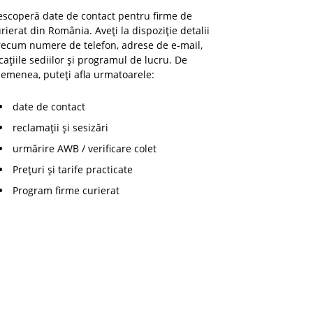
escoperă date de contact pentru firme de
rierat din România. Aveți la dispoziție detalii
recum numere de telefon, adrese de e-mail,
cațiile sediilor și programul de lucru. De
emenea, puteți afla urmatoarele:
date de contact
reclamații și sesizări
urmărire AWB / verificare colet
Prețuri și tarife practicate
Program firme curierat